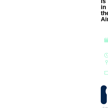
is
in
th
Ai