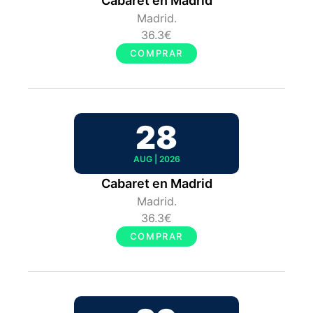
Cabaret en Madrid
Madrid.
36.3€
COMPRAR
28
AUG | 2026
Cabaret en Madrid
Madrid.
36.3€
COMPRAR