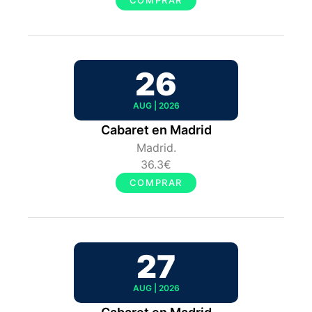
26
AUG | 2026
Cabaret en Madrid
Madrid.
36.3€
COMPRAR
27
AUG | 2026