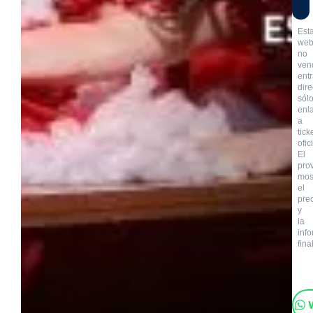
Est
we
no
ven
ent
dir
sól
enl
a
tick
ofic
El
pro
mos
el
pre
y
la
inf
final