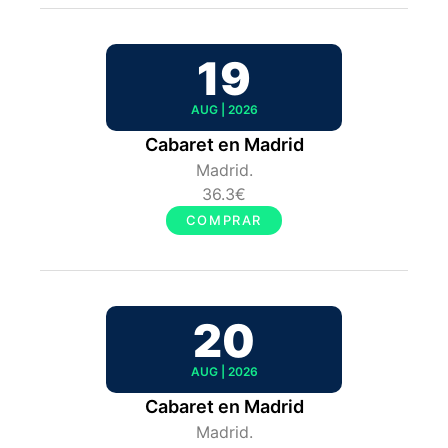
19
AUG | 2026
Cabaret en Madrid
Madrid.
36.3€
COMPRAR
20
AUG | 2026
Cabaret en Madrid
Madrid.