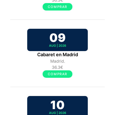
COMPRAR
09
AUG | 2026
Cabaret en Madrid
Madrid.
36.3€
COMPRAR
10
AUG | 2026