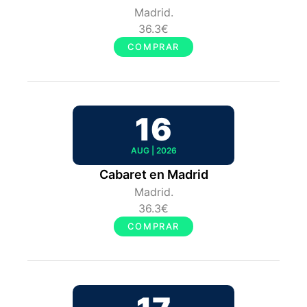
Madrid.
36.3€
COMPRAR
16
AUG | 2026
Cabaret en Madrid
Madrid.
36.3€
COMPRAR