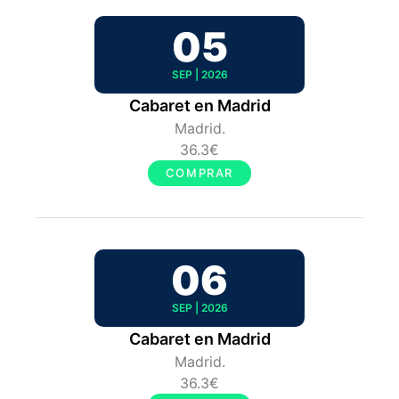
05
SEP | 2026
Cabaret en Madrid
Madrid.
36.3€
COMPRAR
06
SEP | 2026
Cabaret en Madrid
Madrid.
36.3€