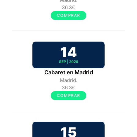
36.3€
COMPRAR
14
SEP | 2026
Cabaret en Madrid
Madrid.
36.3€
COMPRAR
15