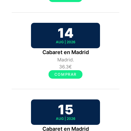
14
AUG | 2026
Cabaret en Madrid
Madrid.
36.3€
COMPRAR
15
AUG | 2026
Cabaret en Madrid