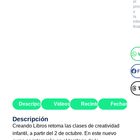
el
pre
y
la
inf
final
Descripción
Videos
Recinto
Fechas
Descripción
Creando Libros retoma las clases de creatividad
infantil, a partir del 2 de octubre. En este nuevo