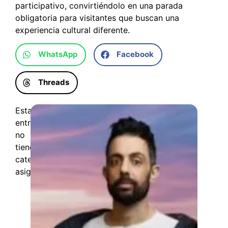
participativo, convirtiéndolo en una parada
obligatoria para visitantes que buscan una
experiencia cultural diferente.
WhatsApp
Facebook
Threads
Esta
entrada
no
tiene
categorías
asignadas.