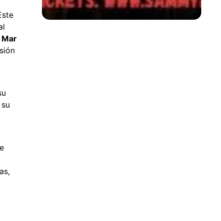
Este
al
i Mar
sión
su
 su
de
as,