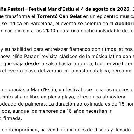
iña Pastori – Festival Mar d’Estiu
el
4 de agosto de 2026
. 
que transforma el
Torrentó Can Gelat
en un epicentro music
 se indica en Barcelona, el evento se celebra en el
Auditor
inar e inicio a las 21:30h para una noche inolvidable de fu
y su habilidad para entrelazar flamenco con ritmos latinos,
how, Niña Pastori revisita clásicos de la música latina con 
 que viaja desde la salsa hasta la rumba, todo envuelto en
s el evento clave del verano en la costa catalana, cerca de
 gracias a Mar d’Estiu, un festival que llena las noches 
into al aire libre en plena playa, ofrece una atmósfera
 rodeado de palmeras. La duración aproximada es de 1,5 hor
blicos, aunque los menores de 16 años necesitan ir
d firmada.
o contemporáneo, ha vendido millones de discos y llenado