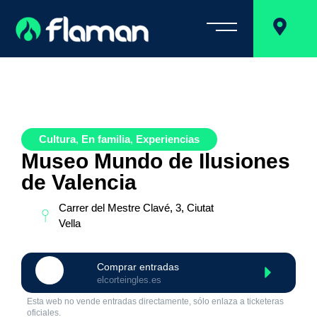
Cultura
,
En familia
,
Experiencias
Museo Mundo de Ilusiones
de Valencia
Carrer del Mestre Clavé, 3, Ciutat
Vella
Comprar entradas
elcorteingles.es
Esta web no vende entradas directamente, sólo enlaza a ticketeras
oficiales.