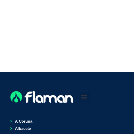
A Coruña
Albacete