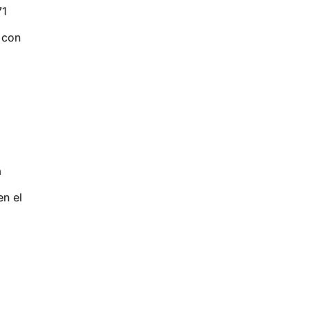
1
 con
a
en el