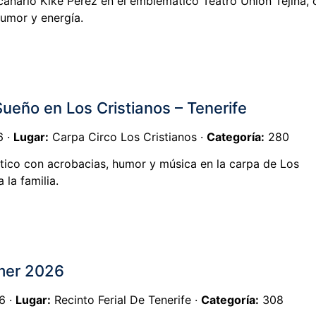
anario Kike Pérez en el emblemático Teatro Unión Tejina, 
humor y energía.
ueño en Los Cristianos – Tenerife
6 ·
Lugar:
Carpa Circo Los Cristianos ·
Categoría:
280
tico con acrobacias, humor y música en la carpa de Los
 la familia.
mer 2026
6 ·
Lugar:
Recinto Ferial De Tenerife ·
Categoría:
308