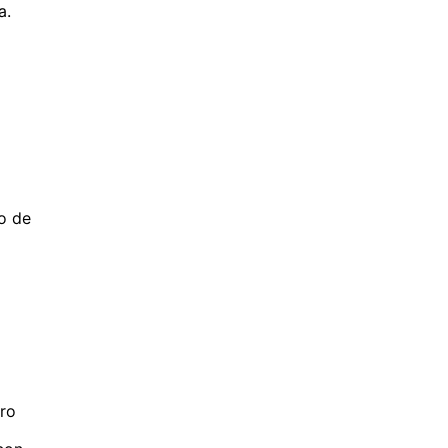
a.
no de
ro