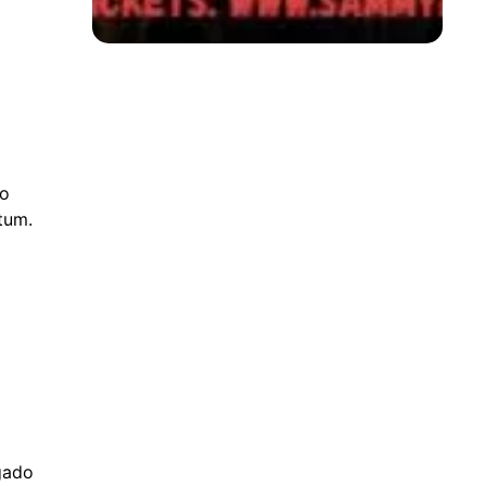
lo
tum.
gado