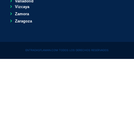
Valladolid
Vizcaya
Zamora
Zaragoza
ENTRADASFLAMAN.COM TODOS LOS DERECHOS RESERVADOS