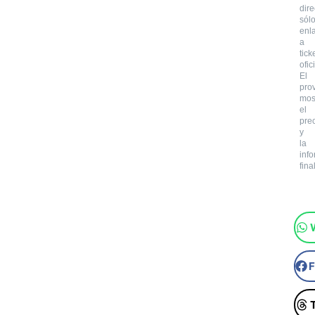
dir
sól
enl
a
tick
ofic
El
pro
mos
el
pre
y
la
inf
final