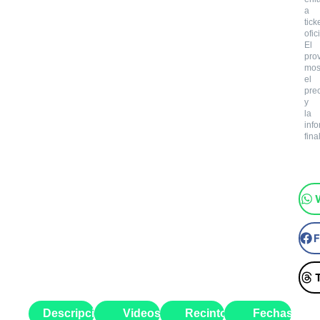
a
tick
ofic
El
pro
mos
el
pre
y
la
inf
final
Descripción
Videos
Recinto
Fechas